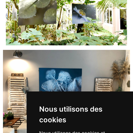
Parc départemental du peuple de l'herbe de
Carrières sous Poissy, 01 > 04/2022
Nous utilisons des
cookies
Exposition extérieure "Le Renaissance Trocadéro"
30 images 120/80 cm