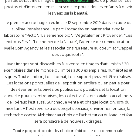
parfois défaut mes images.
Le volet éducatif
est de présenter ces
photos et d'intervenir en milieu scolaire pour aider les enfants à ouvrir
les yeux sur la beauté.
Le premier accrochage a eu lieu le 12 septembre 2019 dans le cadre du
sublime Renaissance Le parc Trocadéro en partenariat avec le
laboratoire "Picto", "La semence bio", "Végétalement Provence", "Les
éditions First", "Le chemin de la Nature", l'agence de communication
MelleCom Agency et les associations "La Nature au coeur" et "L'appel
des coquelicots".
Mes images sont disponibles à la vente en tirages d'art limités à 30
exemplaires dans le monde ou limités à 300 exemplaires, numérotés et
signés. Toute finition, tout format, tout support peuvent être réalisés.
Les locations ponctuelles de l'exposition entière ou en partie pour
des évènements privés ou publics sont possibles et la location
annuelle pour les entreprises, les collectivités territoriales ou cabinets
de libéraux l'est aussi. Sur chaque vente et chaque location, 10% du
montant HT est reversé à des projets sociaux, environnementaux, la
recherche contre Alzheimer au choix de l'acheteur ou du loueur et/ou
sera consacré à de nouveaux tirages.
Toute proposition de distribution éditoriale ou commerciale