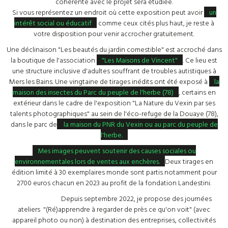
cohérente avec le projet sera étudiée.
Si vous représentez un endroit où cette exposition peut avoir
un
intérêt social ou éducatif
comme ceux cités plus haut, je reste à
votre disposition pour venir accrocher gratuitement.
Une déclinaison "Les beautés du jardin comestible" est accroché dans
la boutique de l'association
"Les Maisons de Vincent"
. Ce lieu est
une structure inclusive d'adultes souffrant de troubles autistiques à
Mers les Bains. Une vingtaine de tirages inédits ont été exposé à
la
maison des insectes du Parc du peuple de l'herbe (78)
, certains en
extérieur dans le cadre de l'exposition "La Nature du Vexin par ses
talents photographiques" au sein de l'éco-refuge de la Douaye (78),
dans le parc de
la maison du PNR du Vexin ou au parc du peuple de
l'herbe.
Mes images peuvent soutenir des causes sociales ou
environnementales lors de ventes aux enchères.
Deux tirages en
édition limité à 30 exemplaires monde sont partis notamment pour
2700 euros chacun en 2023 au profit de la fondation Landestini.
Depuis septembre 2022, je propose des journées
ateliers "(Ré)apprendre à regarder de près ce qu'on voit" (avec
appareil photo ou non) à destination des entreprises, collectivités