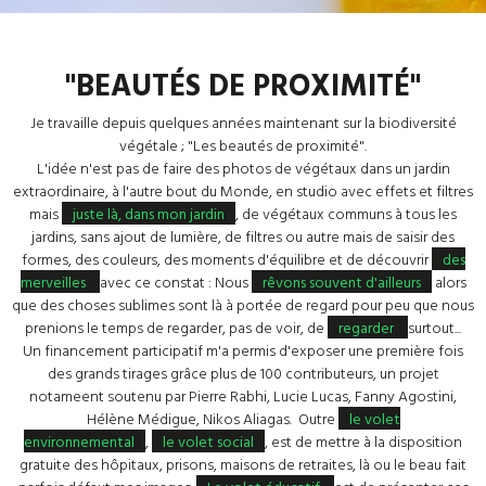
"BEAUTÉS DE PROXIMITÉ"
Je travaille depuis quelques années maintenant sur la biodiversité
végétale ; "Les beautés de proximité".
L'idée n'est pas de faire des photos de végétaux dans un jardin
extraordinaire, à l'autre bout du Monde, en studio avec effets et filtres
mais
juste là, dans mon jardin
, de végétaux communs à tous les
jardins, sans ajout de lumière, de filtres ou autre mais de saisir des
formes, des couleurs, des moments d'équilibre et de découvrir
des
merveilles
avec ce constat : Nous
rêvons souvent d'ailleurs
alors
que des choses sublimes sont là à portée de regard pour peu que nous
prenions le temps de regarder, pas de voir, de
regarder
surtout...
Un financement participatif m'a permis d'exposer une première fois
des grands tirages grâce plus de 100 contributeurs, un projet
notameent soutenu par Pierre Rabhi, Lucie Lucas, Fanny Agostini,
Hélène Médigue, Nikos Aliagas. Outre
le volet
environnemental
,
le volet social
, est de mettre à la disposition
gratuite des hôpitaux, prisons, maisons de retraites, là ou le beau fait