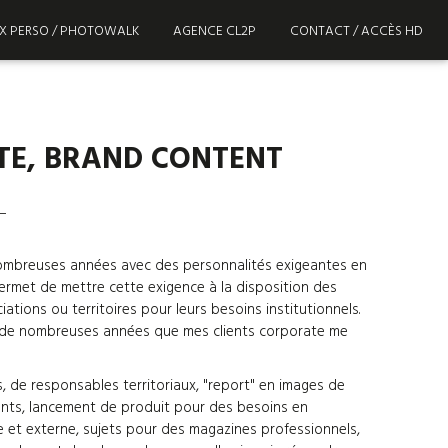
X PERSO / PHOTOWALK
AGENCE CL2P
CONTACT / ACCÈS HD
E, BRAND CONTENT
nombreuses années avec des personnalités exigeantes en
ermet de mettre cette exigence à la disposition des
iations ou territoires pour leurs besoins institutionnels.
 de nombreuses années que mes clients corporate me
s, de responsables territoriaux, "report" en images de
nts, lancement de produit pour des besoins en
 et externe, sujets pour des magazines professionnels,