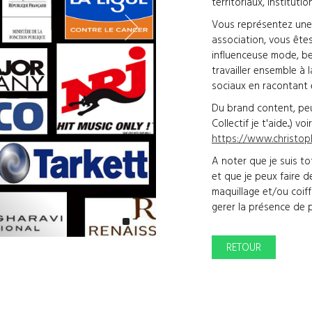
territoriaux, institut
Vous représentez une 
association, vous êtes 
influenceuse mode, bea
travailler ensemble à 
sociaux en racontant e
Du brand content, peut 
Collectif je t'aide...) vo
https://www.christop
A noter que je suis t
et que je peux faire d
maquillage et/ou coiff
gerer la présence de 
RETOUR