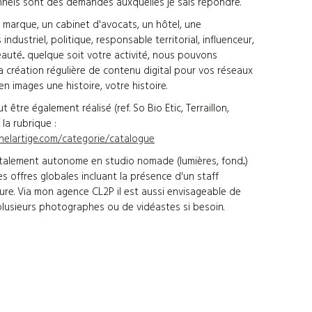
ionnels sont des demandes auxquelles je sais répondre.
marque, un cabinet d'avocats, un hôtel, une
industriel, politique, responsable territorial, influenceur,
uté... quelque soit votre activité, nous pouvons
la création régulière de contenu digital pour vos réseaux
n images une histoire, votre histoire.
être également réalisé (ref. So Bio Etic, Terraillon,
ir la rubrique :
helartige.com/categorie/catalogue
otalement autonome en studio nomade (lumières, fond...)
es offres globales incluant la présence d'un staff
ure. Via mon agence CL2P il est aussi envisageable de
plusieurs photographes ou de vidéastes si besoin.